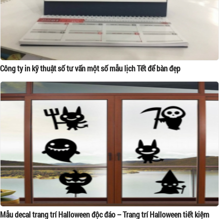
Công ty in kỹ thuật số tư vấn một số mẫu lịch Tết để bàn đẹp
Mẫu decal trang trí Halloween độc đáo – Trang trí Halloween tiết kiệm