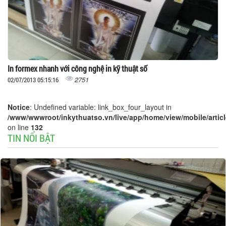
In formex nhanh với công nghệ in kỹ thuật số
2751
02/07/2013 05:15:16
Notice
: Undefined variable: link_box_four_layout in
/www/wwwroot/inkythuatso.vn/live/app/home/view/mobile/article
on line
132
TIN NỔI BẬT