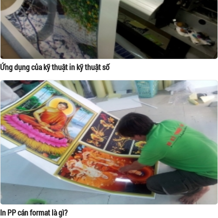
Ứng dụng của kỹ thuật in kỹ thuật số
In PP cán format là gì?