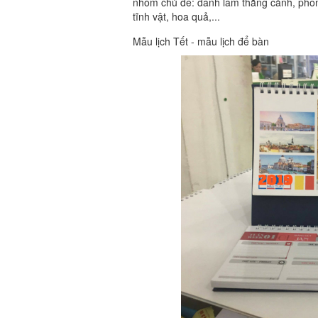
nhóm chủ đề: danh lam thắng cảnh, phong 
tĩnh vật, hoa quả,...
Mẫu lịch Tết - mẫu lịch để bàn