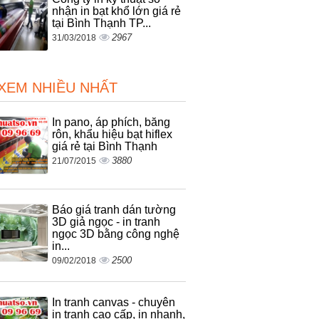
nhận in bạt khổ lớn giá rẻ
tại Bình Thạnh TP...
2967
31/03/2018
 XEM NHIỀU NHẤT
In pano, áp phích, băng
rôn, khẩu hiệu bạt hiflex
giá rẻ tại Bình Thạnh
3880
21/07/2015
Báo giá tranh dán tường
3D giả ngọc - in tranh
ngọc 3D bằng công nghệ
in...
2500
09/02/2018
In tranh canvas - chuyên
in tranh cao cấp, in nhanh,