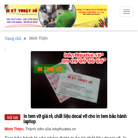
Toggl
navig
Minh Thiện
Trang chủ
.
In tem vỡ giá rẻ, chất liệu decal vỡ cho in tem bảo hành
Nổi bật
laptop
Minh Thiện
, Thành viên của inkythuatso.vn
Tem bảo hành là sản phẩm được in ấn từ chất liệu decal vỡ. In