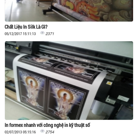
Chất Liệu In Silk Là Gì?
2371
05/12/2017 15:11:13
In formex nhanh với công nghệ in kỹ thuật số
2754
02/07/2013 05:15:16