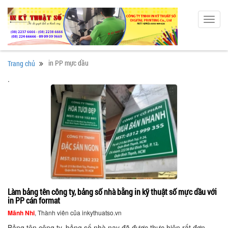
Toggl
navig
in PP mực dầu
Trang chủ
.
Làm bảng tên công ty, bảng số nhà bằng in kỹ thuật số mực dầu với
in PP cán format
Mãnh Nhi
, Thành viên của inkythuatso.vn
Bảng tên công ty, bảng số nhà nay đã được thực hiện rất đơn