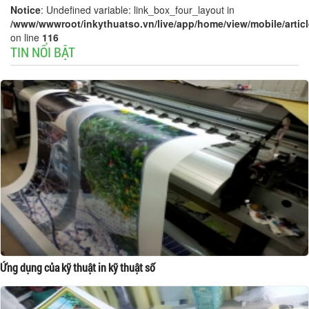
Notice
: Undefined variable: link_box_four_layout in
/www/wwwroot/inkythuatso.vn/live/app/home/view/mobile/article
on line
116
TIN NỔI BẬT
Ứng dụng của kỹ thuật in kỹ thuật số