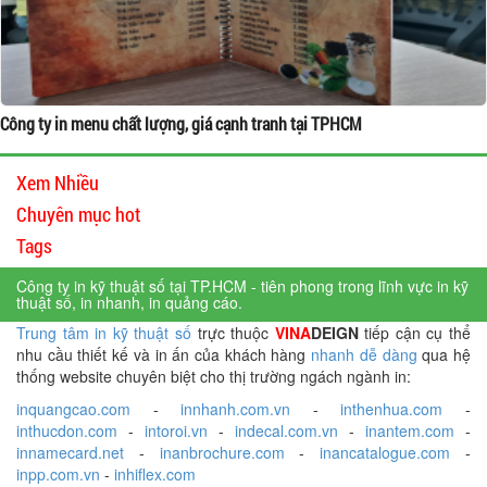
Công ty in menu chất lượng, giá cạnh tranh tại TPHCM
Xem Nhiều
Chuyên mục hot
Tags
Công ty in kỹ thuật số tại TP.HCM - tiên phong trong lĩnh vực in kỹ
thuật số, in nhanh, in quảng cáo.
Trung tâm in kỹ thuật số
trực thuộc
VINA
DEIGN
tiếp cận cụ thể
nhu cầu thiết kế và in ấn của khách hàng
nhanh dễ dàng
qua hệ
thống website chuyên biệt cho thị trường ngách ngành in:
inquangcao.com
-
innhanh.com.vn
-
inthenhua.com
-
inthucdon.com
-
intoroi.vn
-
indecal.com.vn
-
inantem.com
-
innamecard.net
-
inanbrochure.com
-
inancatalogue.com
-
inpp.com.vn
-
inhiflex.com